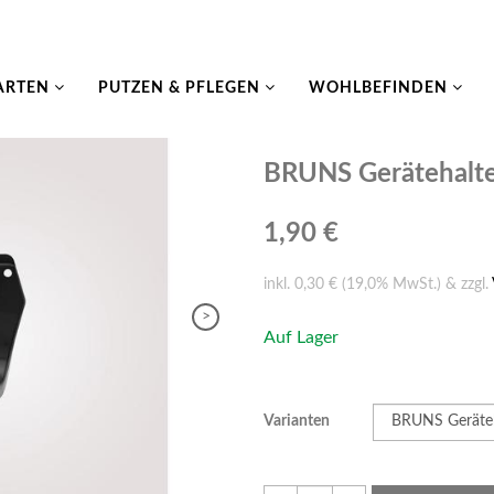
ARTEN
PUTZEN & PFLEGEN
WOHLBEFINDEN
BRUNS Gerätehalt
1,90 €
inkl. 0,30 € (19,0% MwSt.) & zzgl.
>
Auf Lager
Varianten