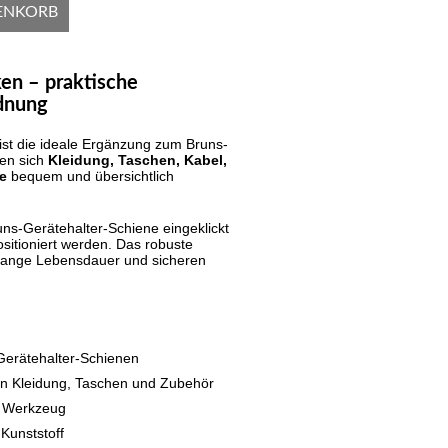
ENKORB
en – praktische
dnung
ist die ideale Ergänzung zum Bruns-
sen sich
Kleidung, Taschen, Kabel,
e
bequem und übersichtlich
uns-Gerätehalter-Schiene eingeklickt
ositioniert werden. Das robuste
e lange Lebensdauer und sicheren
Gerätehalter-Schienen
n Kleidung, Taschen und Zubehör
 Werkzeug
 Kunststoff