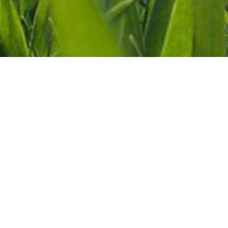
Fuss-Navigation
AGB
Datenschutz
Versand
Impressum
Über uns
Widerrufsbelehrung
Widerruf online erklären