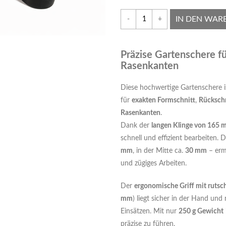
IN DEN WAR
-
+
Präzise Gartenschere f
Rasenkanten
Diese hochwertige Gartenschere is
für
exakten Formschnitt
,
Rückschn
Rasenkanten
.
Dank der
langen Klinge von 165
schnell und effizient bearbeiten. 
mm
, in der Mitte ca.
30 mm
– erm
und zügiges Arbeiten.
Der
ergonomische Griff mit rut
mm
) liegt sicher in der Hand und
Einsätzen. Mit nur
250 g Gewicht
präzise zu führen.