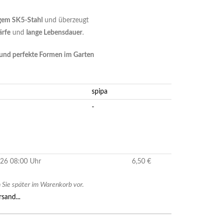
gem SK5-Stahl
und überzeugt
ärfe
und
lange Lebensdauer
.
te und perfekte Formen im Garten
spipa
-
2026 08:00 Uhr
6,50 €
Sie später im Warenkorb vor.
sand...