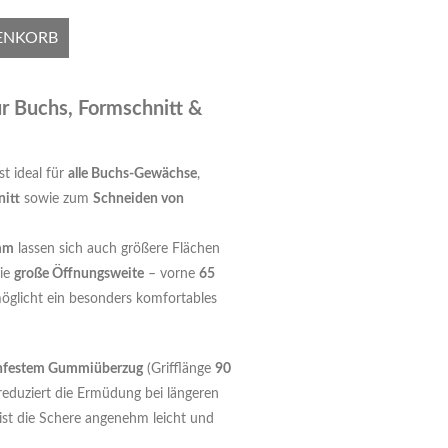
ENKORB
ür Buchs, Formschnitt &
t ideal für
alle Buchs-Gewächse
,
itt
sowie zum
Schneiden von
 mm
lassen sich auch größere Flächen
Die
große Öffnungsweite
– vorne
65
öglicht ein besonders komfortables
schfestem Gummiüberzug
(Grifflänge
90
 reduziert die Ermüdung bei längeren
ist die Schere angenehm leicht und