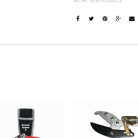
Art.-Nr.: 4250741636112