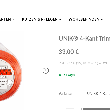
ARTEN
PUTZEN & PFLEGEN
WOHLBEFINDEN
UNIK® 4-Kant Tri
33,00 €
inkl. 5,27 € (19,0% MwSt.) & zzgl.
>
Auf Lager
Varianten