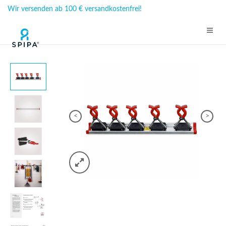
Wir versenden ab 100 € versandkostenfrei!
<
>