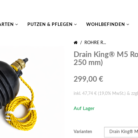
ARTEN
PUTZEN & PFLEGEN
WOHLBEFINDEN
/
ROHRE R...
Drain King® M5 Roh
250 mm)
299,00 €
inkl. 47,74 € (19,0% MwSt.) & zzgl
Auf Lager
Varianten