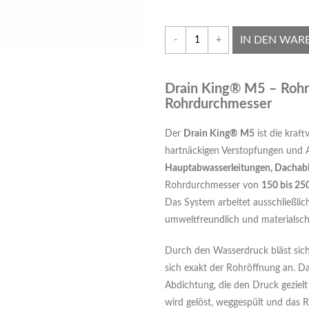
IN DEN WAR
-
+
Drain King® M5 – Rohrr
Rohrdurchmesser
Der
Drain King® M5
ist die kraft
hartnäckigen Verstopfungen und 
Hauptabwasserleitungen, Dachab
Rohrdurchmesser von
150 bis 2
Das System arbeitet ausschließli
umweltfreundlich und materialsc
Durch den Wasserdruck bläst sich
sich exakt der Rohröffnung an. Da
Abdichtung, die den Druck gezielt 
wird gelöst, weggespült und das Ro