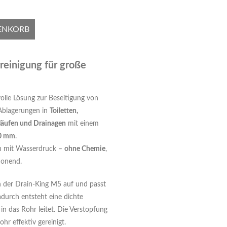
ENKORB
einigung für große
volle Lösung zur Beseitigung von
Ablagerungen in
Toiletten,
läufen und Drainagen
mit einem
50 mm
.
ch mit Wasserdruck –
ohne Chemie
,
honend.
 der Drain-King M5 auf und passt
durch entsteht eine dichte
in das Rohr leitet. Die Verstopfung
hr effektiv gereinigt.