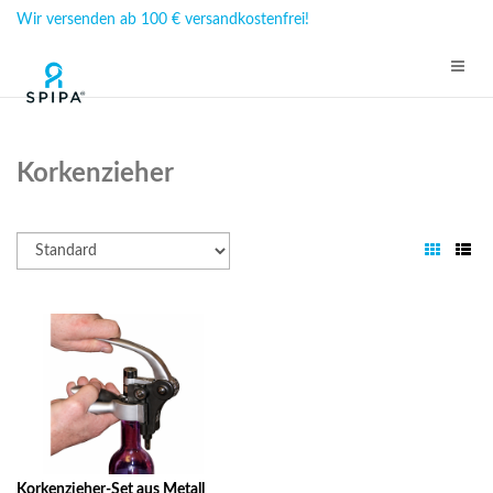
Wir versenden ab 100 € versandkostenfrei!
Korkenzieher
Korkenzieher-Set aus Metall