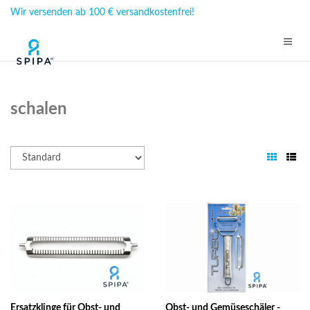
Wir versenden ab 100 € versandkostenfrei!
schalen
Ersatzklinge für Obst- und
Obst- und Gemüseschäler -