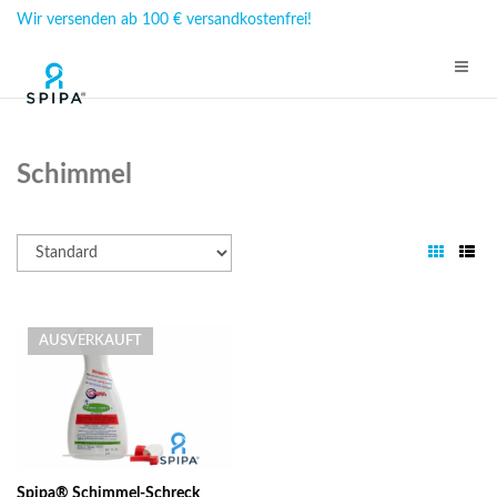
Wir versenden ab 100 € versandkostenfrei!
Schimmel
AUSVERKAUFT
Spipa® Schimmel-Schreck