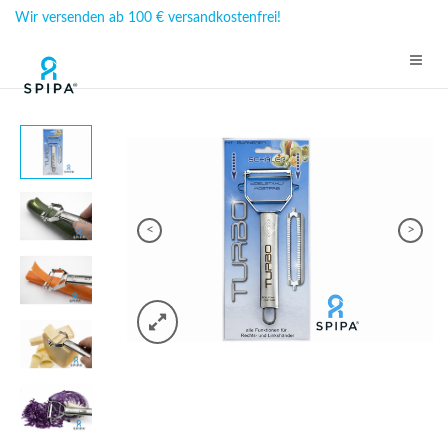
Wir versenden ab 100 € versandkostenfrei!
<
>